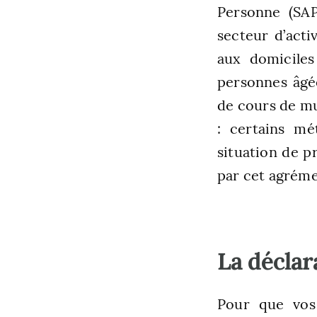
Personne (SAP
secteur d’acti
aux domiciles 
personnes âgée
de cours de mus
: certains mé
situation de p
par cet agrémen
La déclar
Pour que vos 