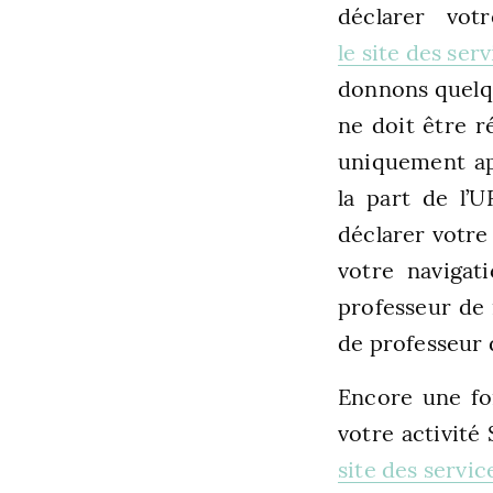
déclarer vot
le site des ser
donnons quelqu
ne doit être r
uniquement a
la part de l’
déclarer votre 
votre navigat
professeur de 
de professeur 
Encore une foi
votre activité
site des servic