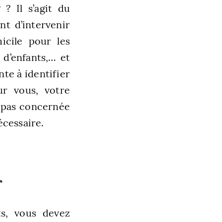
? Il s’agit du
nt d’intervenir
micile pour les
 d’enfants,… et
nte à identifier
ur vous, votre
t pas concernée
écessaire.
r
ts, vous devez