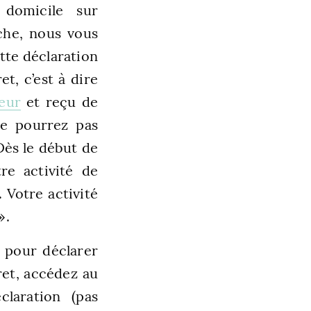
 domicile sur
rche, nous vous
tte déclaration
t, c’est à dire
neur
et reçu de
ne pourrez pas
 Dès le début de
re activité de
 Votre activité
».
e pour déclarer
ret, accédez au
laration (pas