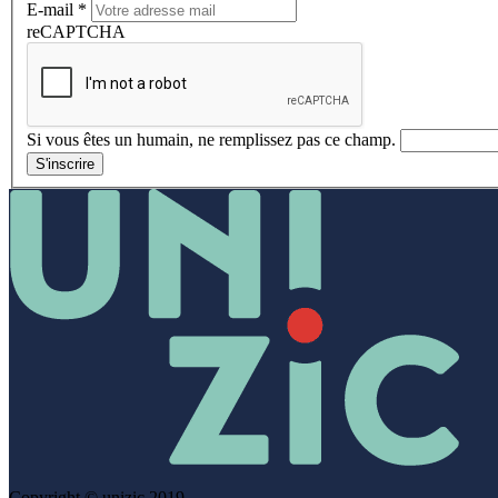
E-mail
*
reCAPTCHA
Si vous êtes un humain, ne remplissez pas ce champ.
S'inscrire
Copyright © unizic 2019