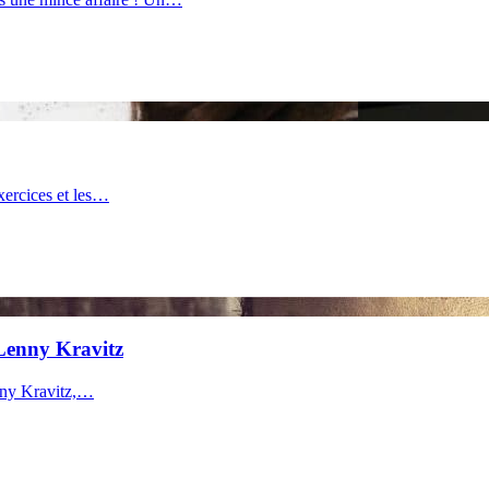
exercices et les…
 Lenny Kravitz
nny Kravitz,…