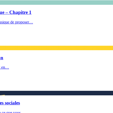
ue – Chapitre 1
 musique de proposer…
on
it en…
s sociales
era ce que vous…